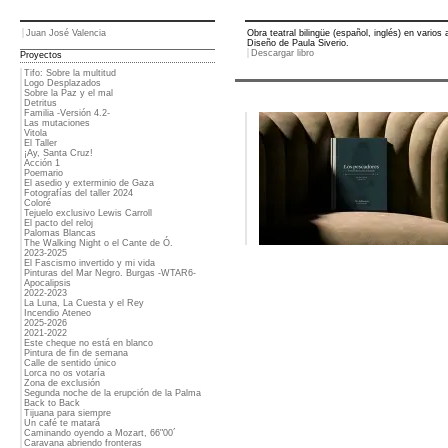
Juan José Valencia
Obra teatral bilingüe (español, inglés) en vario
Diseño de Paula Siverio.
Descargar libro
Proyectos
Tifo: Sobre la multitud
Logo Desplazados
Sobre la Paz y el mal
Detritus
Familia -Versión 4.2-
Las mutaciones
Vitola
El Taller
¡Ay, Santa Cruz!
Acción 1
Poemario
El asedio y exterminio de Gaza
Fotografías del taller 2024
Coloré
Tejuelo exclusivo Lewis Carroll
El pacto del reloj
Palomas Blancas
The Walking Night o el Cante de Ó.
2023-2025
El Fascismo invertido y mi vida
Pinturas del Mar Negro. Burgas -WTAR6-
Apocalipsis
2022-2023
La Luna, La Cuesta y el Rey
Incendio Ateneo
2025-2026
2021-2022
Este cheque no está en blanco
Pintura de fin de semana
Calle de sentido único
Lorca no os votaría
Zona de exclusión
Segunda noche de la erupción de la Palma
Back to Back
Tijuana para siempre
Un café te matará
Caminando oyendo a Mozart, 66"00´
Caravana abriendo fronteras