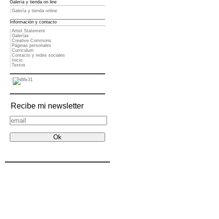
Galería y tienda on line
Galería y tienda online
Información y contacto
Artist Statement
Galerías
Creative Commons
Páginas personales
Curriculum
Contacto y redes sociales
Inicio
Textos
Recibe mi newsletter