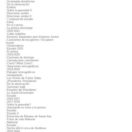
Acampada desahucios
De la observación
Exlibris
Sobre la gravedad II
Directores verdes
Directores verdes II
7 polaroid del estudio
Parar
En el camino
La pintora aficionada
2020-2021
Collar isabelino
Estamos Separados pero Estamos Juntos
Cuestiones de escapismo / Escapism
Issues
Ultramoderno
Estudio 2020
El artista
2019-2020
Caminata de domingo
Llamada para caminantes
Crisis? What Crisis?
Variaciones termográficas
2018-2019
Paisajes termográficos
Autoparlante
Los límites de Carlos Salas
¡Presidenta, Presidenta!
De la observación
Summary walk
Estudios del Presidente
Le Grand Dictionnaire
Estudio
2026-2027
2017-2018
Sobre la gravedad I
Gravitando en torno a la pintura
Estudio
Estudio 2
Entrevista de Mariano de Santa Ana
Fotos de sala Malestar
Malestar
Estudio
Noche difícil cerca de Genbloux
2015-2016