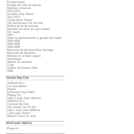
El árbol bonito
Estudio del cielo de Arucas
Gabinete estancias
2014-2015
Extraños días felices
2012-2013
Trickle-down Theory
100 performance for the hole
Pintura de fin de semana
Siempre son otros los que mueren
Est -ouest
2007
Sobre la administración y gestión del miedo
2005-2006
2004-2005
2003-2004
Ejercicios de domismo-Este domingo
Ejercicios de domismo
Historia en un buen cigarro
Naumaquia
Vanitas de carretera
Cubo
Sueños de Dreams Park
1998
Tenerife Pipa Club
VIDEOCLIP 2
Los pescadores
Pepote
Entrevista Payo Pekín
Pliegue 8.0
Libro II Juan José Valencia
VIDEOCLIP 1
Coconuit the fruit
Del Caserío me fío (S)
Libro I Juan José Valencia
¿Qué pasa Steve?
Ateneo Crítico IV -azul-
Americanas Valencia
Proyecto