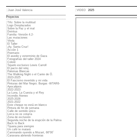
Juan José Valencia
VIDEO
2025
Proyectos
Tifo: Sobre la multitud
Logo Desplazados
Sobre la Paz y el mal
Detritus
Familia -Versión 4.2-
Las mutaciones
Vitola
El Taller
¡Ay, Santa Cruz!
Acción 1
Poemario
El asedio y exterminio de Gaza
Fotografías del taller 2024
Coloré
Tejuelo exclusivo Lewis Carroll
El pacto del reloj
Palomas Blancas
The Walking Night o el Cante de Ó.
2023-2025
El Fascismo invertido y mi vida
Pinturas del Mar Negro. Burgas -WTAR6-
Apocalipsis
2022-2023
La Luna, La Cuesta y el Rey
Incendio Ateneo
2025-2026
2021-2022
Este cheque no está en blanco
Pintura de fin de semana
Calle de sentido único
Lorca no os votaría
Zona de exclusión
Segunda noche de la erupción de la Palma
Back to Back
Tijuana para siempre
Un café te matará
Caminando oyendo a Mozart, 66"00´
Caravana abriendo fronteras