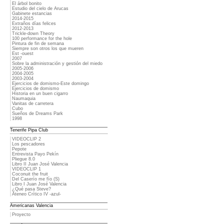
El árbol bonito
Estudio del cielo de Arucas
Gabinete estancias
2014-2015
Extraños días felices
2012-2013
Trickle-down Theory
100 performance for the hole
Pintura de fin de semana
Siempre son otros los que mueren
Est -ouest
2007
Sobre la administración y gestión del miedo
2005-2006
2004-2005
2003-2004
Ejercicios de domismo-Este domingo
Ejercicios de domismo
Historia en un buen cigarro
Naumaquia
Vanitas de carretera
Cubo
Sueños de Dreams Park
1998
Tenerife Pipa Club
VIDEOCLIP 2
Los pescadores
Pepote
Entrevista Payo Pekín
Pliegue 8.0
Libro II Juan José Valencia
VIDEOCLIP 1
Coconuit the fruit
Del Caserío me fío (S)
Libro I Juan José Valencia
¿Qué pasa Steve?
Ateneo Crítico IV -azul-
Americanas Valencia
Proyecto