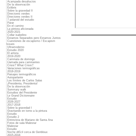
Acampada desahucios
De la observación
Exlibris
Sobre la gravedad II
Directores verdes
Directores verdes II
7 polaroid del estudio
Parar
En el camino
La pintora aficionada
2020-2021
Collar isabelino
Estamos Separados pero Estamos Juntos
Cuestiones de escapismo / Escapism
Issues
Ultramoderno
Estudio 2020
El artista
2019-2020
Caminata de domingo
Llamada para caminantes
Crisis? What Crisis?
Variaciones termográficas
2018-2019
Paisajes termográficos
Autoparlante
Los límites de Carlos Salas
¡Presidenta, Presidenta!
De la observación
Summary walk
Estudios del Presidente
Le Grand Dictionnaire
Estudio
2026-2027
2017-2018
Sobre la gravedad I
Gravitando en torno a la pintura
Estudio
Estudio 2
Entrevista de Mariano de Santa Ana
Fotos de sala Malestar
Malestar
Estudio
Noche difícil cerca de Genbloux
2015-2016