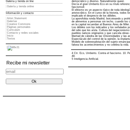
Galería y tienda on line
democrático y diverso. Naturalmente queer.
Decía el gran Umberto Eco en su título referenci
Galería y tienda online
fascismo4:
El elitismo es un aspecto típico de toda ideolog
aristocrático. En el curso de la historia, todos lo
Información y contacto
implicado el desprecio de los débiles.
Artist Statement
La aporofobia ronda Madrid, boicoteando y prohi
Galerías
de alimentos a personas sin techo, cuando los c
Creative Commons
en la capital recuerdan al Buenos Aires de Milei.
Páginas personales
Los débiles son los indicados y los señalados po
Curriculum
del odio que les aísla. Cultura del negacionismo
Contacto y redes sociales
pueblos nativos originarios y que cancela obras 
Inicio
libertad de cátedra de las Universidades y las a
Textos
Espectáculo del control de la opinión, la implant
Modelo de sobreexplotación del sujeto emancip
falsea los acontecimientos y no celebra la vida.
4 Ctr. Eco, Umberto. Contra el fascismo. 10. P
49.
5 Inteligencia Artificial.
Recibe mi newsletter