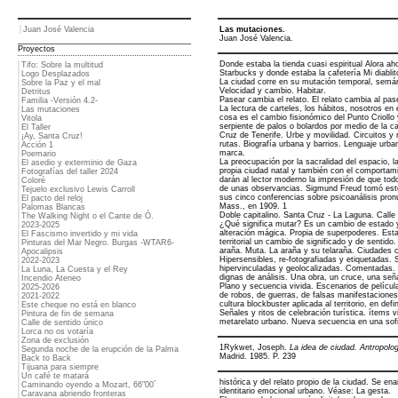
Juan José Valencia
Las mutaciones.
Juan José Valencia.
Proyectos
Donde estaba la tienda cuasi espiritual Alora ah
Tifo: Sobre la multitud
Starbucks y donde estaba la cafetería Mi diabli
Logo Desplazados
La ciudad corre en su mutación temporal, semánt
Sobre la Paz y el mal
Velocidad y cambio. Habitar.
Detritus
Pasear cambia el relato. El relato cambia al pas
Familia -Versión 4.2-
La lectura de carteles, los hábitos, nosotros en 
Las mutaciones
cosa es el cambio fisionómico del Punto Criollo 
Vitola
serpiente de palos o bolardos por medio de la cal
El Taller
Cruz de Tenerife. Urbe y movilidad. Circuitos y
¡Ay, Santa Cruz!
rutas. Biografía urbana y barrios. Lenguaje urba
Acción 1
marca.
Poemario
La preocupación por la sacralidad del espacio, l
El asedio y exterminio de Gaza
propia ciudad natal y también con el comportami
Fotografías del taller 2024
darán al lector moderno la impresión de que tod
Coloré
de unas observancias. Sigmund Freud tomó este
Tejuelo exclusivo Lewis Carroll
sus cinco conferencias sobre psicoanálisis pron
El pacto del reloj
Mass., en 1909. 1
Palomas Blancas
Doble capitalino. Santa Cruz - La Laguna. Calle
The Walking Night o el Cante de Ó.
¿Qué significa mutar? Es un cambio de estado 
2023-2025
alteración mágica. Propia de superpoderes. Esta
El Fascismo invertido y mi vida
territorial un cambio de significado y de sentido.
Pinturas del Mar Negro. Burgas -WTAR6-
araña. Muta. La araña y su telaraña. Ciudades 
Apocalipsis
Hipersensibles, re-fotografiadas y etiquetadas.
2022-2023
hipervinculadas y geolocalizadas. Comentadas.
La Luna, La Cuesta y el Rey
dignas de análisis. Una obra, un cruce, una seña
Incendio Ateneo
Plano y secuencia vivida. Escenarios de películ
2025-2026
de robos, de guerras, de falsas manifestaciones
2021-2022
cultura blockbuster aplicada al territorio, en defin
Este cheque no está en blanco
Señales y ritos de celebración turística. ítems v
Pintura de fin de semana
metarelato urbano. Nueva secuencia en una sofi
Calle de sentido único
Lorca no os votaría
Zona de exclusión
1Rykwet, Joseph.
La idea de ciudad. Antropolog
Segunda noche de la erupción de la Palma
Madrid. 1985. P. 239
Back to Back
Tijuana para siempre
Un café te matará
histórica y del relato propio de la ciudad. Se e
Caminando oyendo a Mozart, 66"00´
identitario emocional urbano. Véase: La gesta.
Caravana abriendo fronteras