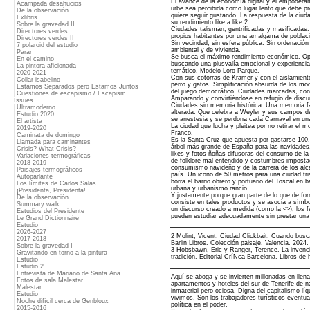
El avance de la economía digital y el empodera
Acampada desahucios
urbe sea percibida como lugar lento que debe p
De la observación
quiere seguir gustando. La respuesta de la ciu
Exlibris
su rendimiento like a like.2
Sobre la gravedad II
Ciudades talismán, gentrificadas y masificadas
Directores verdes
propios habitantes por una amalgama de poblaci
Directores verdes II
Sin vecindad, sin esfera pública. Sin ordenació
7 polaroid del estudio
ambiental y de vivienda.
Parar
Se busca el máximo rendimiento económico. Opt
En el camino
buscando una plusvalía emocional y experiencia
La pintora aficionada
temático. Modelo Loro Parque.
2020-2021
Con sus cotorras de Kramer y con el aislamient
Collar isabelino
perro y gatos. Simplificación absurda de los mo
Estamos Separados pero Estamos Juntos
del juego democrático. Ciudades marcadas, con 
Cuestiones de escapismo / Escapism
Amparando y convirtiéndose en refugio de discu
Issues
Ciudades sin memoria histórica. Una memoria f
Ultramoderno
alterada. Que celebra a Weyler y sus campos d
Estudio 2020
se anestesia y se perdona cada Carnaval en una
El artista
La ciudad que lucha y pleitea por no retirar el 
2019-2020
Franco.
Caminata de domingo
Es la Santa Cruz que apuesta por gastarse 100.
Llamada para caminantes
árbol más grande de España para las navidades
Crisis? What Crisis?
likes y fotos ñoñas difusoras del consumo de la
Variaciones termográficas
de folklore mal entendido y costumbres imposta
2018-2019
consumismo navideño y de la carrera de los alc
Paisajes termográficos
país. Un icono de 50 metros para una ciudad tr
Autoparlante
borra el barrio obrero y portuario del Toscal en b
Los límites de Carlos Salas
urbana y urbanismo rancio.
¡Presidenta, Presidenta!
Y justamente porque gran parte de lo que de for
De la observación
consiste en tales productos y se asocia a símbo
Summary walk
un discurso creado a medida (como la <
>), los
Estudios del Presidente
pueden estudiar adecuadamente sin prestar una 
Le Grand Dictionnaire
Estudio
2026-2027
2 Molint, Vicent. Ciudad Clickbait. Cuando busca
2017-2018
Barlin Libros. Colección paisaje. Valencia. 2024.
Sobre la gravedad I
3 Hobsbawn, Eric y Ranger, Terence. La invenció
Gravitando en torno a la pintura
tradición. Editorial CríNca Barcelona. Libros de 
Estudio
Estudio 2
Entrevista de Mariano de Santa Ana
Aquí se aboga y se invierten millonadas en llena
Fotos de sala Malestar
apartamentos y hoteles del sur de Tenerife de nat
Malestar
inmaterial pero ociosa. Digna del capitalismo lí
Estudio
vivimos. Son los trabajadores turísticos eventua
Noche difícil cerca de Genbloux
política en el poder.
2015-2016