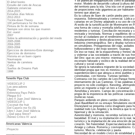
Y se planifican megaproyectos como el paradójic
El árbol bonito
motor. Modelo de desarrollo cultural (cultura del
Estudio del cielo de Arucas
del territorio para la isla. Una isla con el parqu
Gabinete estancias
de proporciones más gigantescas por habitante 
2014-2015
terreno que abarcan.
Extraños días felices
Es la cultura de Siam de cartón piedra pero con
2012-2013
expuesta. Sobreexplotada y comercial. Lúdica y
Trickle-down Theory
canarias en un Disney adaptado a su uso de con
100 performance for the hole
Al estilo de la turistificación de Montmartre en 
Pintura de fin de semana
una forma de costa y montaña isleña exotizada.
Siempre son otros los que mueren
residentes y turistas. Conciliación necesaria y 
Est -ouest
revisada y revisitada. Normas y equilibrios de 
2007
excluir al ciudadano por el rendimiento económi
Sobre la administración y gestión del miedo
Desplazamientos y deslocalizaciones, dislocaci
2005-2006
industria cinematográfica. Set y display turístic
2004-2005
en simultáneo. Protagonistas del viaje, asilados
2003-2004
hollywoodense y del mojo western. Guarapo.
Ejercicios de domismo-Este domingo
De eso se trata; de la esquizofrenia y frenesí del 
Ejercicios de domismo
y violentar a las sociedades a través de sus fro
Historia en un buen cigarro
del Otro -que es uno mismo- mientras se autop
Naumaquia
escenario falseado y exótico de la realidad del 
Vanitas de carretera
cultural y social canario.
Cubo
Se ignora la naturaleza migrante de la sociedad
Sueños de Dreams Park
identidad propia que nos es mestiza y plurinacio
1998
superdemocrático que abraza a otros pueblos y 
constituidas, con historia. Turistas también.
Tenerife Pipa Club
Contrasta con los carteles de Loro-Parque frente
internamiento de Las Canteras. O las palabras 
VIDEOCLIP 2
proyecto no sólo zoológico, Kiessling, afirmand
Los pescadores
entre un migrante a traer un loro a Canarias”.
Pepote
Xenofobia y encierro. Campo de concentración i
Entrevista Payo Pekín
propia de la impotencia de las políticas canarias
Pliegue 8.0
muñecas rusas.
Libro II Juan José Valencia
Parques ardiendo en pleno cambio climático.
VIDEOCLIP 1
Jean Baudrillard en su ensayo Simulations escri
Coconuit the fruit
Disneyland se presenta como imaginario para h
Del Caserío me fío (S)
realidad todo Los Ángeles y la América que lo ro
Libro I Juan José Valencia
hiperreal y de la simulación.
¿Qué pasa Steve?
Autenticidad y memoria, recorridos turísticos e h
Ateneo Crítico IV -azul-
banalidad. El mal y su implantación en lo real, l
turístico y la implantación de una emoción de pa
Americanas Valencia
corazón. Sin fraternidad. Espectacularización de 
Arraigo y cultura. Romería y cosmopolitismo. C
Proyecto
turismo. Mezcla, celebración y pauta.
Necesidad de un modelo cívico de estabilidad y