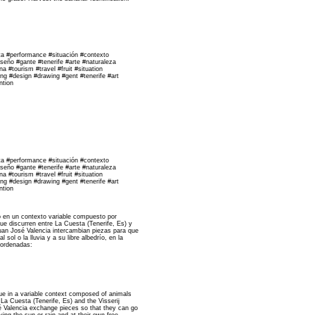
uta #performance #situación #contexto
iseño #gante #tenerife #arte #naturaleza
 #tourism #travel #fruit #situation
ng #design #drawing #gent #tenerife #art
ntion
uta #performance #situación #contexto
iseño #gante #tenerife #arte #naturaleza
 #tourism #travel #fruit #situation
ng #design #drawing #gent #tenerife #art
ntion
 en un contexto variable compuesto por
ue discurren entre La Cuesta (Tenerife, Es) y
Juan José Valencia intercambian piezas para que
sol o la lluvia y a su libre albedrío, en la
oordenadas:
e in a variable context composed of animals
 La Cuesta (Tenerife, Es) and the Visserij
 Valencia exchange pieces so that they can go