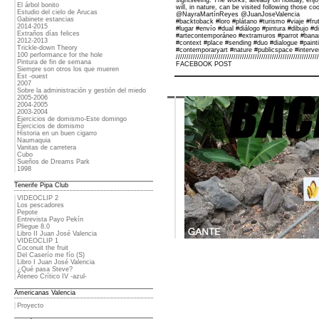
sightseeing. The works, already on holiday, enjoy
El árbol bonito
will, in nature, can be visited following those co
Estudio del cielo de Arucas
@NayraMartínReyes @JuanJoseValencia
Gabinete estancias
#backtoback #loro #plátano #turismo #viaje #fr
2014-2015
#lugar #envío #dual #diálogo #pintura #dibujo #d
Extraños días felices
#artecontemporáneo #extramuros #parrot #banana
2012-2013
#context #place #sending #duo #dialogue #painti
Trickle-down Theory
#contemporaryart #nature #publicspace #interve
100 performance for the hole
///////////////////////////////////////////////////////////////////
Pintura de fin de semana
FACEBOOK POST
Siempre son otros los que mueren
Est -ouest
2007
Sobre la administración y gestión del miedo
2005-2006
2004-2005
2003-2004
Ejercicios de domismo-Este domingo
Ejercicios de domismo
Historia en un buen cigarro
Naumaquia
Vanitas de carretera
Cubo
Sueños de Dreams Park
1998
Tenerife Pipa Club
VIDEOCLIP 2
Los pescadores
Pepote
Entrevista Payo Pekín
Pliegue 8.0
Libro II Juan José Valencia
VIDEOCLIP 1
Coconuit the fruit
Del Caserío me fío (S)
Libro I Juan José Valencia
¿Qué pasa Steve?
Ateneo Crítico IV -azul-
Americanas Valencia
Proyecto