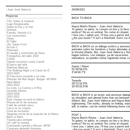
Juan José Valencia
24/09/2021
Proyectos
BACK TO BACK
Tifo: Sobre la multitud
Logo Desplazados
Nayra Martín Reyes – Juan José Valencia
Sobre la Paz y el mal
Te quiero, te adoro, te compro un loro y te llevo
Detritus
exótica? No es un umbral. No cortar el césped. 
Familia -Versión 4.2-
I love you, I adore you, I'll buy you a parrot and 
Las mutaciones
¿Are you exotic? It isn’t a threshold. Don’t cut 
Vitola
El Taller
¡Ay, Santa Cruz!
BACK to BACK es un diálogo exótico y amoroso
Acción 1
animales sobre los hombros y frutas alteradas q
Poemario
la Visserij (Gante, Be). Juan José Valencia y 
El asedio y exterminio de Gaza
hagan turismo. Los trabajos, ya de vacaciones, al 
Fotografías del taller 2024
naturaleza, se pueden visitar siguiendo estas c
Coloré
Tejuelo exclusivo Lewis Carroll
El pacto del reloj
Gante / Ghent
Palomas Blancas
51°00'58.0"N
The Walking Night o el Cante de Ó.
3°44'40.7"E
2023-2025
El Fascismo invertido y mi vida
Pinturas del Mar Negro. Burgas -WTAR6-
Tenerife
Apocalipsis
28°22'18.9"N
2022-2023
16°43'33.9"W
La Luna, La Cuesta y el Rey
Incendio Ateneo
2025-2026
BACK to BACK is an exotic and amorous dialogu
2021-2022
on shoulders and altered fruits that run between
Este cheque no está en blanco
(Ghent, Be). Juan José Valencia and Nayra Mar
Pintura de fin de semana
sightseeing. The works, already on holiday, enjoy
Calle de sentido único
will, in nature, can be visited following those co
Lorca no os votaría
Zona de exclusión
Segunda noche de la erupción de la Palma
POST 1
Back to Back
Nayra Martín Reyes – Juan José Valencia
Tijuana para siempre
Te quiero, te adoro, te compro un loro y te llevo
Un café te matará
exótica? No es un umbral. No cortar el césped. 
Caminando oyendo a Mozart, 66"00´
I love you, I adore you, I'll buy you a parrot and 
Caravana abriendo fronteras
¿Are you exotic? It isn’t a threshold. Don’t cut 