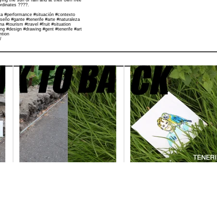
ing the sun or rain and at their own free
ordinates ????.
uta #performance #situación #contexto
iseño #gante #tenerife #arte #naturaleza
 #tourism #travel #fruit #situation
ng #design #drawing #gent #tenerife #art
ntion
/