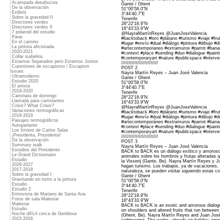
Acampada desahucios
Gante / Ghent
De la observación
51°00'58.0"N
Exlibris
3°44'40.7"E
Sobre la gravedad II
Tenerife
Directores verdes
28°22'18.9"N
Directores verdes II
16°43'33.9"W
7 polaroid del estudio
@NayraMartínReyes @JuanJoseValencia
Parar
#backtoback #loro #plátano #turismo #viaje #fr
En el camino
#lugar #envío #dual #diálogo #pintura #dibujo #d
La pintora aficionada
#artecontemporaneo #extramuros #parrot #banana
2020-2021
#context #place #sending #duo #dialogue #painti
Collar isabelino
#contemporaryart #nature #publicspace #interve
Estamos Separados pero Estamos Juntos
/////////////////////////
Cuestiones de escapismo / Escapism
POST 2
Issues
Nayra Martín Reyes – Juan José Valencia
Ultramoderno
Gante / Ghent
Estudio 2020
51°00'58.0"N
El artista
3°44'40.7"E
2019-2020
Tenerife
Caminata de domingo
28°22'18.9"N
Llamada para caminantes
16°43'33.9"W
Crisis? What Crisis?
@NayraMartínReyes @JuanJoseValencia
Variaciones termográficas
#backtoback #loro #plátano #turismo #viaje #fr
2018-2019
#lugar #envío #dual #diálogo #pintura #dibujo #d
Paisajes termográficos
#artecontemporáneo #extramuros #parrot #banana
Autoparlante
#context #place #sending #duo #dialogue #painti
Los límites de Carlos Salas
#contemporaryart #nature #publicspace #interve
¡Presidenta, Presidenta!
/////////////////////////
De la observación
POST 3
Summary walk
Nayra Martín Reyes – Juan José Valencia
Estudios del Presidente
BACK to BACK es un diálogo exótico y amoroso
Le Grand Dictionnaire
animales sobre los hombros y frutas alteradas q
Estudio
la Visserij (Gante, Be). Nayra Martín Reyes y 
2026-2027
hagan turismo. Los trabajos, ya de vacaciones, al 
2017-2018
naturaleza, se pueden visitar siguiendo estas c
Sobre la gravedad I
Gante / Ghent
Gravitando en torno a la pintura
51°00'58.0"N
Estudio
3°44'40.7"E
Estudio 2
Tenerife
Entrevista de Mariano de Santa Ana
28°22'18.9"N
Fotos de sala Malestar
16°43'33.9"W
Malestar
BACK to BACK is an exotic and amorous dialogu
Estudio
on shoulders and altered fruits that run between
Noche difícil cerca de Genbloux
(Ghent, Be). Nayra Martín Reyes and Juan José
2015-2016