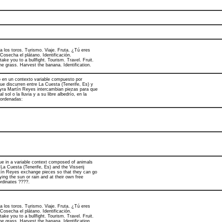
 a los toros. Turismo. Viaje. Fruta. ¿Tú eres
Cosecha el plátano. Identificación.
take you to a bullfight. Tourism. Travel. Fruit.
the grass. Harvest the banana. Identification.
 en un contexto variable compuesto por
ue discurren entre La Cuesta (Tenerife, Es) y
Nayra Martín Reyes intercambian piezas para que
sol o la lluvia y a su libre albedrío, en la
oordenadas:
e in a variable context composed of animals
 La Cuesta (Tenerife, Es) and the Visserij
tín Reyes exchange pieces so that they can go
ing the sun or rain and at their own free
ordinates ????.
 a los toros. Turismo. Viaje. Fruta. ¿Tú eres
Cosecha el plátano. Identificación.
take you to a bullfight. Tourism. Travel. Fruit.
the grass. Harvest the banana. Identification.