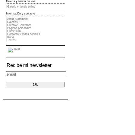
Galería y tienda on line
Galería y tienda online
Información y contacto
Artist Statement
Galerías
Creative Commons
Páginas personales
Curriculum
Contacto y redes sociales
Inicio
Textos
Recibe mi newsletter