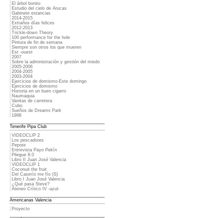
El árbol bonito
Estudio del cielo de Arucas
Gabinete estancias
2014-2015
Extraños días felices
2012-2013
Trickle-down Theory
100 performance for the hole
Pintura de fin de semana
Siempre son otros los que mueren
Est -ouest
2007
Sobre la administración y gestión del miedo
2005-2006
2004-2005
2003-2004
Ejercicios de domismo-Este domingo
Ejercicios de domismo
Historia en un buen cigarro
Naumaquia
Vanitas de carretera
Cubo
Sueños de Dreams Park
1998
Tenerife Pipa Club
VIDEOCLIP 2
Los pescadores
Pepote
Entrevista Payo Pekín
Pliegue 8.0
Libro II Juan José Valencia
VIDEOCLIP 1
Coconuit the fruit
Del Caserío me fío (S)
Libro I Juan José Valencia
¿Qué pasa Steve?
Ateneo Crítico IV -azul-
Americanas Valencia
Proyecto