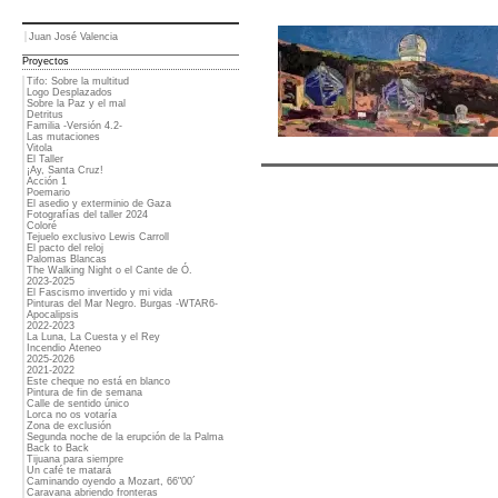
Juan José Valencia
Proyectos
Tifo: Sobre la multitud
Logo Desplazados
Sobre la Paz y el mal
Detritus
Familia -Versión 4.2-
Las mutaciones
Vitola
El Taller
¡Ay, Santa Cruz!
Acción 1
Poemario
El asedio y exterminio de Gaza
Fotografías del taller 2024
Coloré
Tejuelo exclusivo Lewis Carroll
El pacto del reloj
Palomas Blancas
The Walking Night o el Cante de Ó.
2023-2025
El Fascismo invertido y mi vida
Pinturas del Mar Negro. Burgas -WTAR6-
Apocalipsis
2022-2023
La Luna, La Cuesta y el Rey
Incendio Ateneo
2025-2026
2021-2022
Este cheque no está en blanco
Pintura de fin de semana
Calle de sentido único
Lorca no os votaría
Zona de exclusión
Segunda noche de la erupción de la Palma
Back to Back
Tijuana para siempre
Un café te matará
Caminando oyendo a Mozart, 66"00´
Caravana abriendo fronteras