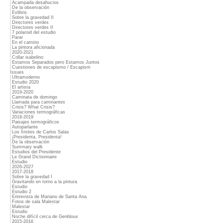
Acampada desahucios
De la observación
Exlibris
Sobre la gravedad II
Directores verdes
Directores verdes II
7 polaroid del estudio
Parar
En el camino
La pintora aficionada
2020-2021
Collar isabelino
Estamos Separados pero Estamos Juntos
Cuestiones de escapismo / Escapism
Issues
Ultramoderno
Estudio 2020
El artista
2019-2020
Caminata de domingo
Llamada para caminantes
Crisis? What Crisis?
Variaciones termográficas
2018-2019
Paisajes termográficos
Autoparlante
Los límites de Carlos Salas
¡Presidenta, Presidenta!
De la observación
Summary walk
Estudios del Presidente
Le Grand Dictionnaire
Estudio
2026-2027
2017-2018
Sobre la gravedad I
Gravitando en torno a la pintura
Estudio
Estudio 2
Entrevista de Mariano de Santa Ana
Fotos de sala Malestar
Malestar
Estudio
Noche difícil cerca de Genbloux
2015-2016